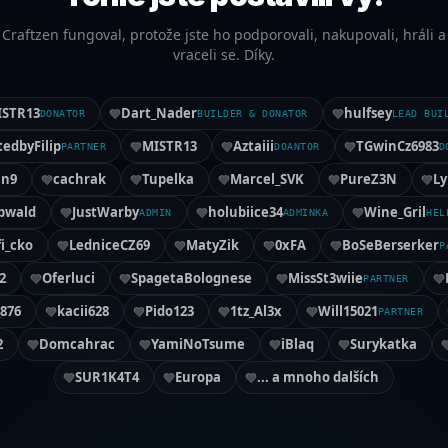
Craftzen fungoval, protože jste ho podporovali, nakupovali, hráli a
vraceli se. Díky.
ISTR13
Dart_Nader
hulfsey
DONATOR
BUILDER & DONATOR
LEAD BUI
tedbyFilip
MISTR13
Aztaiii
TGwinCz6983
PARTNER
DOANTOR
D
in9
cachrak
Tupelka
Marcel_SVK
PureZ3N
Ly
pwald
JustWarby
holubiice34
Wine_Gril
ADMIN
ADMINKA
HEL
i_cko
LedniceCZ69
MatyZik
0xFA
BoSeBerserker
P
2
Oferluci
SpagetaBolognese
MissSt3wiie
PARTNER
876
kacii628
Pido123
1tz_Al3x
Will15021
PARTNER
2
Domcahrac
YamiNoTsume
iBlaq
Surykatka
SUR1K4T4
Europa
... a mnoho dalších