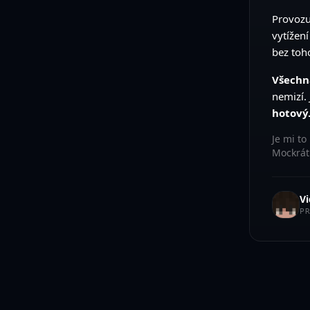
Provozu
vytížení
bez toho
Všechna
nemizí.
hotový
Je mi to
Mockrát 
Vi
P