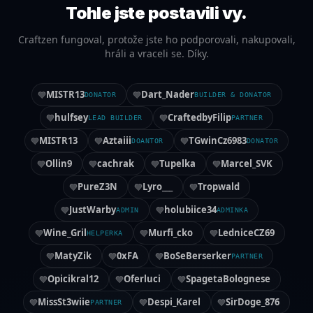
Tohle jste postavili vy.
Craftzen fungoval, protože jste ho podporovali, nakupovali,
hráli a vraceli se. Díky.
MISTR13
Dart_Nader
DONATOR
BUILDER & DONATOR
hulfsey
CraftedbyFilip
LEAD BUILDER
PARTNER
MISTR13
Aztaiii
TGwinCz6983
DOANTOR
DONATOR
Ollin9
cachrak
Tupelka
Marcel_SVK
PureZ3N
Lyro___
Tropwald
JustWarby
holubiice34
ADMIN
ADMINKA
Wine_Gril
Murfi_cko
LedniceCZ69
HELPERKA
MatyZik
0xFA
BoSeBerserker
PARTNER
Opicikral12
Oferluci
SpagetaBolognese
MissSt3wiie
Despi_Karel
SirDoge_876
PARTNER