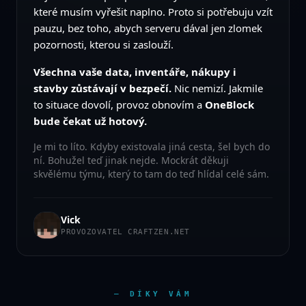
které musím vyřešit naplno. Proto si potřebuju vzít
pauzu, bez toho, abych serveru dával jen zlomek
pozornosti, kterou si zaslouží.
Všechna vaše data, inventáře, nákupy i
stavby zůstávají v bezpečí.
Nic nemizí. Jakmile
to situace dovolí, provoz obnovím a
OneBlock
bude čekat už hotový.
Je mi to líto. Kdyby existovala jiná cesta, šel bych do
ní. Bohužel teď jinak nejde. Mockrát děkuji
skvělému týmu, který to tam do teď hlídal celé sám.
Vick
PROVOZOVATEL CRAFTZEN.NET
— DÍKY VÁM