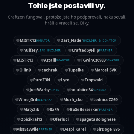
Tohle jste postavili vy.
Craftzen fungoval, protože jste ho podporovali, nakupovali,
hráli a vraceli se. Díky.
MISTR13
Dart_Nader
DONATOR
BUILDER & DONATOR
hulfsey
CraftedbyFilip
LEAD BUILDER
PARTNER
MISTR13
Aztaiii
TGwinCz6983
DOANTOR
DONATOR
Ollin9
cachrak
Tupelka
Marcel_SVK
PureZ3N
Lyro___
Tropwald
JustWarby
holubiice34
ADMIN
ADMINKA
Wine_Gril
Murfi_cko
LedniceCZ69
HELPERKA
MatyZik
0xFA
BoSeBerserker
PARTNER
Opicikral12
Oferluci
SpagetaBolognese
MissSt3wiie
Despi_Karel
SirDoge_876
PARTNER