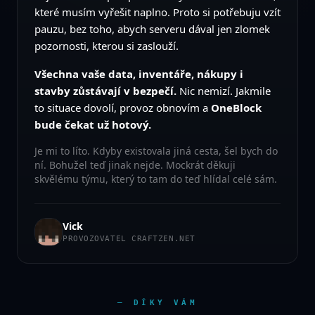
které musím vyřešit naplno. Proto si potřebuju vzít
pauzu, bez toho, abych serveru dával jen zlomek
pozornosti, kterou si zaslouží.
Všechna vaše data, inventáře, nákupy i
stavby zůstávají v bezpečí.
Nic nemizí. Jakmile
to situace dovolí, provoz obnovím a
OneBlock
bude čekat už hotový.
Je mi to líto. Kdyby existovala jiná cesta, šel bych do
ní. Bohužel teď jinak nejde. Mockrát děkuji
skvělému týmu, který to tam do teď hlídal celé sám.
Vick
PROVOZOVATEL CRAFTZEN.NET
— DÍKY VÁM