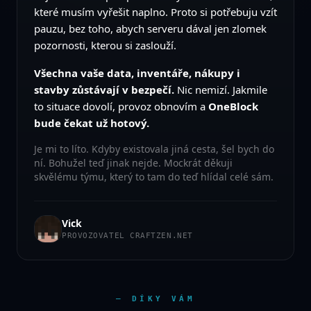
které musím vyřešit naplno. Proto si potřebuju vzít
pauzu, bez toho, abych serveru dával jen zlomek
pozornosti, kterou si zaslouží.
Všechna vaše data, inventáře, nákupy i
stavby zůstávají v bezpečí.
Nic nemizí. Jakmile
to situace dovolí, provoz obnovím a
OneBlock
bude čekat už hotový.
Je mi to líto. Kdyby existovala jiná cesta, šel bych do
ní. Bohužel teď jinak nejde. Mockrát děkuji
skvělému týmu, který to tam do teď hlídal celé sám.
Vick
PROVOZOVATEL CRAFTZEN.NET
— DÍKY VÁM