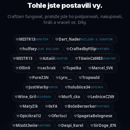
Tohle jste postavili vy.
Craftzen fungoval, protože jste ho podporovali, nakupovali,
hráli a vraceli se. Díky.
MISTR13
Dart_Nader
DONATOR
BUILDER & DONATOR
hulfsey
CraftedbyFilip
LEAD BUILDER
PARTNER
MISTR13
Aztaiii
TGwinCz6983
DOANTOR
DONATOR
Ollin9
cachrak
Tupelka
Marcel_SVK
PureZ3N
Lyro___
Tropwald
JustWarby
holubiice34
ADMIN
ADMINKA
Wine_Gril
Murfi_cko
LedniceCZ69
HELPERKA
MatyZik
0xFA
BoSeBerserker
PARTNER
Opicikral12
Oferluci
SpagetaBolognese
MissSt3wiie
Despi_Karel
SirDoge_876
PARTNER