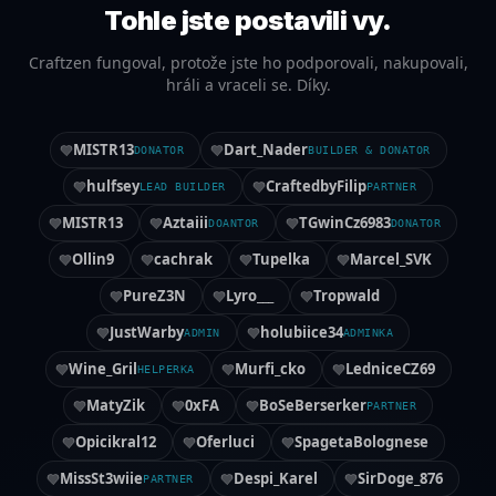
Tohle jste postavili vy.
Craftzen fungoval, protože jste ho podporovali, nakupovali,
hráli a vraceli se. Díky.
MISTR13
Dart_Nader
DONATOR
BUILDER & DONATOR
hulfsey
CraftedbyFilip
LEAD BUILDER
PARTNER
MISTR13
Aztaiii
TGwinCz6983
DOANTOR
DONATOR
Ollin9
cachrak
Tupelka
Marcel_SVK
PureZ3N
Lyro___
Tropwald
JustWarby
holubiice34
ADMIN
ADMINKA
Wine_Gril
Murfi_cko
LedniceCZ69
HELPERKA
MatyZik
0xFA
BoSeBerserker
PARTNER
Opicikral12
Oferluci
SpagetaBolognese
MissSt3wiie
Despi_Karel
SirDoge_876
PARTNER