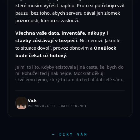
které musím vyřešit naplno. Proto si potřebuju vzít
pauzu, bez toho, abych serveru dával jen zlomek
pozornosti, kterou si zaslouží.
Všechna vaše data, inventáře, nákupy i
stavby zůstávají v bezpečí.
Nic nemizí. Jakmile
to situace dovolí, provoz obnovím a
OneBlock
bude čekat už hotový.
Je mi to líto. Kdyby existovala jiná cesta, šel bych do
ní. Bohužel teď jinak nejde. Mockrát děkuji
skvělému týmu, který to tam do teď hlídal celé sám.
Vick
PROVOZOVATEL CRAFTZEN.NET
— DÍKY VÁM